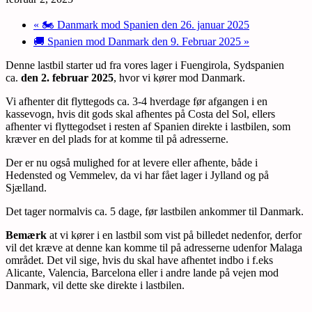
«
🏍️ Danmark mod Spanien den 26. januar 2025
🚚 Spanien mod Danmark den 9. Februar 2025
»
Denne lastbil starter ud fra vores lager i Fuengirola, Sydspanien
ca.
den 2. februar 2025
, hvor vi kører mod Danmark.
Vi afhenter dit flyttegods ca. 3-4 hverdage før afgangen i en
kassevogn, hvis dit gods skal afhentes på Costa del Sol, ellers
afhenter vi flyttegodset i resten af Spanien direkte i lastbilen, som
kræver en del plads for at komme til på adresserne.
Der er nu også mulighed for at levere eller afhente, både i
Hedensted og Vemmelev, da vi har fået lager i Jylland og på
Sjælland.
Det tager normalvis ca. 5 dage, før lastbilen ankommer til Danmark.
Bemærk
at vi kører i en lastbil som vist på billedet nedenfor, derfor
vil det kræve at denne kan komme til på adresserne udenfor Malaga
området. Det vil sige, hvis du skal have afhentet indbo i f.eks
Alicante, Valencia, Barcelona eller i andre lande på vejen mod
Danmark, vil dette ske direkte i lastbilen.