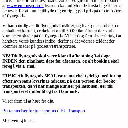
Du kan med fordel downloade vores “Fragtformular” på forsiden
af
www.eutransport.dk
hvor du kan udfylde de forskellige felter vi
behøver, for at kunne tilbyde dig en rigtig god pris på din transport
af flyttegods.
Vi har naturligvis dit flyttegods forsikret, og hver genstand der er
emballeret korrekt, er dækket op til 50.000kr såfremt der skulle
komme en skade på dit flyttegods. Vi har dog flere års erfaring i at
håndtere vores kunders indbo, derfor er det yderst sjældent der
kommer skader på godset vi transportere.
NB! Dit flyttegods skal være klar til afhentning 3-4 dage,
INDEN den planlagte dato for afgangen, og alt booking skal
foregå via E-mail.
HUSK! Alt flyttegods SKAL være mærket tydeligt med for og
efternavn samt leverings adresse, på den person der booke
transporten, da vi har mange kunder på lastbilen, der får
transporteret indbo til og fra Danmark.
Vi ser frem til at høre fra dig.
Bestemmelser for transport med EU Transport
Med venlig hilsen