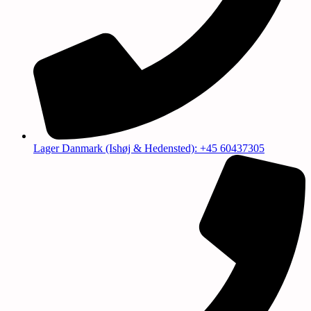
Lager Danmark (Ishøj & Hedensted): +45 60437305