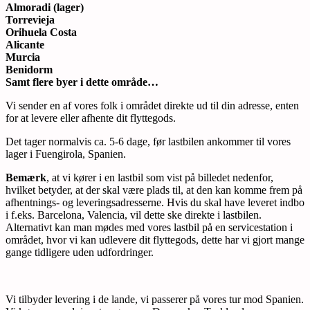
Almoradi (lager)
Torrevieja
Orihuela Costa
Alicante
Murcia
Benidorm
Samt flere byer i dette område…
Vi sender en af vores folk i området direkte ud til din adresse, enten
for at levere eller afhente dit flyttegods.
Det tager normalvis ca. 5-6 dage, før lastbilen ankommer til vores
lager i Fuengirola, Spanien.
Bemærk
, at vi kører i en lastbil som vist på billedet nedenfor,
hvilket betyder, at der skal være plads til, at den kan komme frem på
afhentnings- og leveringsadresserne. Hvis du skal have leveret indbo
i f.eks. Barcelona, Valencia, vil dette ske direkte i lastbilen.
Alternativt kan man mødes med vores lastbil på en servicestation i
området, hvor vi kan udlevere dit flyttegods, dette har vi gjort mange
gange tidligere uden udfordringer.
Vi tilbyder levering i de lande, vi passerer på vores tur mod Spanien.