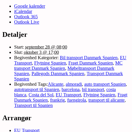
Google kalender
iCalendar
Outlook 365
Outlook Live
Detaljer
Start:
september 28 @ 08:00
Slut:
oktober 3 @ 17:00
Begivenhed Kategorier:
Bil transport Danmark Spanien
,
EU
Transport
,
Flytning Spanien
,
Fragt Danmark Spanien
,
MC
transport Danmark Spanien
,
Møbeltransport Danmark
Spanien
,
Pallegods Danmark Spanien
,
Transport Danmark
Spanien
Begivenhed Tags:
Alicante
,
almoradi
,
auto transport Spanien
,
autotransport til Spanien
,
barcelona
,
bil transport
,
costa
blanca
,
Costa del Sol
,
EU Transport
,
Flytning Spanien
,
Fragt
Danmark Spanien
,
frankrig
,
fuengirola
,
transport til alicante
,
Transport til Spanien
Arrangør
EU Transport