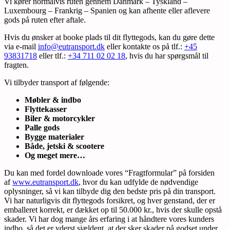
Vi kører normalvis ruten gennem Danmark – Tyskland –
Luxembourg – Frankrig – Spanien og kan afhente eller aflevere
gods på ruten efter aftale.
Hvis du ønsker at booke plads til dit flyttegods, kan du gøre dette
via e-mail
info@eutransport.dk
eller kontakte os på tlf.:
+45
93831718
eller tlf.:
+34 711 02 02 18
, hvis du har spørgsmål til
fragten.
Vi tilbyder transport af følgende:
Møbler & indbo
Flyttekasser
Biler & motorcykler
Palle gods
Bygge materialer
Både, jetski & scootere
Og meget mere…
Du kan med fordel downloade vores “Fragtformular” på forsiden
af
www.eutransport.dk
, hvor du kan udfylde de nødvendige
oplysninger, så vi kan tilbyde dig den bedste pris på din transport.
Vi har naturligvis dit flyttegods forsikret, og hver genstand, der er
emballeret korrekt, er dækket op til 50.000 kr., hvis der skulle opstå
skader. Vi har dog mange års erfaring i at håndtere vores kunders
indbo, så det er yderst sjældent, at der sker skader på godset under