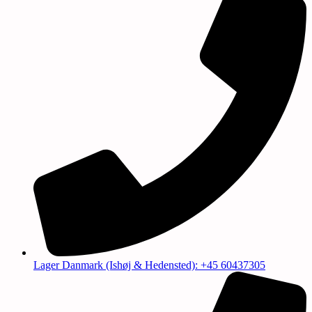
Lager Danmark (Ishøj & Hedensted): +45 60437305