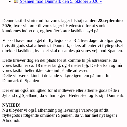
Spanien mod Danmark den 5. oktober 2026
»
Denne lastbil starter ud fra vores lager i Ishøj ca.
den 28.september
2026
, hvor vi kører til vores lager i Hedensted for at samle
kundernes indbo op, og herefter kører lastbilen syd på.
Vi skal have modtaget dit flyttegods ca. 3-4 hverdage før afgangen,
hvis dit gods skal afhentes i Danmark, ellers afhenter vi flyttegodset
direkte i lastbilen, hvis det skal opsamles på vores vej mod Spanien.
Dette kræver dog en del plads for at komme til på adresserne, da
vores lastbil er ca. 18 meter lang, og 4 meter høj. Derfor kan og må
vores lastbil heller ikke køre ind på alle adresser.
Dette vil være aktuelt i de lande vi køre igennem på turen fra
Danmark til Spanien.
Der er nu også mulighed for at indlevere eller afhente gods både i
Jylland og Sjælland, da vi har lager i Hedensted og Ishøj i Danmark.
NYHED!
Nu tilbyder vi også afhentning og levering i varevogn af dit
flyttegods i følgende områder i Spanien, da vi har fået nyt lager i
Almoradi: