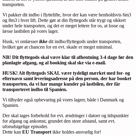
transporten.
Vi pakker dit indbo i flyttelifte, hvor der kan være henholdsvis 6m3
og 8m3 i hver lift. Dette gør at din flyttegods står trygt og sikkert
under hele transporten, og det er meget lettere for os, at losse og
læsse lastbilen på vores lager.
Husk, vi omlæsser
ikke
dit indbo/flyttegods under transporten,
hvilket gør at chancen for en evt. skade er meget minimal.
NB! Dit flyttegods skal være klar til afhentning 3-4 dage før den
planlagte afgang, og al booking skal ske via e-mail.
HUSK! Alt flyttegods SKAL være tydeligt mærket med for- og
efternavn samt leveringsadresse på den person, der har booket
transporten, da vi har mange kunder på lastbilen, der får
transporteret indbo til Spanien.
Vi tilbyder også opbevaring på vores lagrer, både i Danmark og
Spanien.
Der skal tages forbehold for evt. ændringer i datoer og tidspunkter
for afgang og ankomst, grundet den store afstand, samt evt.
uforudsigelige episoder.
Dette kan
EU Transport
ikke holdes ansvarlig for!