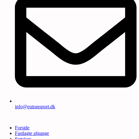
info@eutransport.dk
Forside
Fastlagte afgange
Services