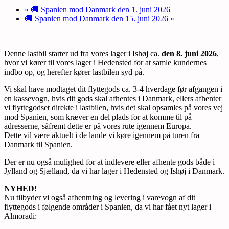
«
🚚 Spanien mod Danmark den 1. juni 2026
🚚 Spanien mod Danmark den 15. juni 2026
»
Denne lastbil starter ud fra vores lager i Ishøj ca.
den 8. juni 2026
,
hvor vi kører til vores lager i Hedensted for at samle kundernes
indbo op, og herefter kører lastbilen syd på.
Vi skal have modtaget dit flyttegods ca. 3-4 hverdage før afgangen i
en kassevogn, hvis dit gods skal afhentes i Danmark, ellers afhenter
vi flyttegodset direkte i lastbilen, hvis det skal opsamles på vores vej
mod Spanien, som kræver en del plads for at komme til på
adresserne, såfremt dette er på vores rute igennem Europa.
Dette vil være aktuelt i de lande vi køre igennem på turen fra
Danmark til Spanien.
Der er nu også mulighed for at indlevere eller afhente gods både i
Jylland og Sjælland, da vi har lager i Hedensted og Ishøj i Danmark.
NYHED!
Nu tilbyder vi også afhentning og levering i varevogn af dit
flyttegods i følgende områder i Spanien, da vi har fået nyt lager i
Almoradi: