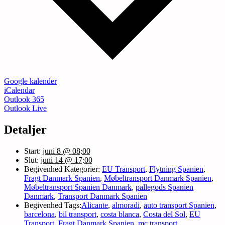
Google kalender
iCalendar
Outlook 365
Outlook Live
Detaljer
Start:
juni 8 @ 08:00
Slut:
juni 14 @ 17:00
Begivenhed Kategorier:
EU Transport
,
Flytning Spanien
,
Fragt Danmark Spanien
,
Møbeltransport Danmark Spanien
,
Møbeltransport Spanien Danmark
,
pallegods Spanien
Danmark
,
Transport Danmark Spanien
Begivenhed Tags:
Alicante
,
almoradi
,
auto transport Spanien
,
barcelona
,
bil transport
,
costa blanca
,
Costa del Sol
,
EU
Transport
,
Fragt Danmark Spanien
,
mc transport
,