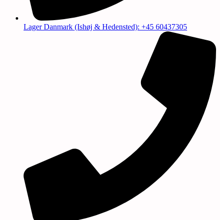
Lager Danmark (Ishøj & Hedensted): +45 60437305