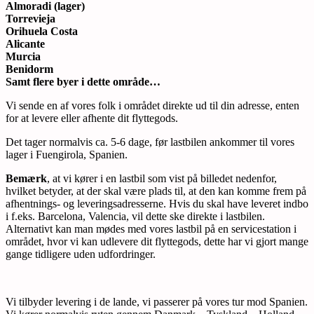
Almoradi (lager)
Torrevieja
Orihuela Costa
Alicante
Murcia
Benidorm
Samt flere byer i dette område…
Vi sende en af vores folk i området direkte ud til din adresse, enten
for at levere eller afhente dit flyttegods.
Det tager normalvis ca. 5-6 dage, før lastbilen ankommer til vores
lager i Fuengirola, Spanien.
Bemærk
, at vi kører i en lastbil som vist på billedet nedenfor,
hvilket betyder, at der skal være plads til, at den kan komme frem på
afhentnings- og leveringsadresserne. Hvis du skal have leveret indbo
i f.eks. Barcelona, Valencia, vil dette ske direkte i lastbilen.
Alternativt kan man mødes med vores lastbil på en servicestation i
området, hvor vi kan udlevere dit flyttegods, dette har vi gjort mange
gange tidligere uden udfordringer.
Vi tilbyder levering i de lande, vi passerer på vores tur mod Spanien.