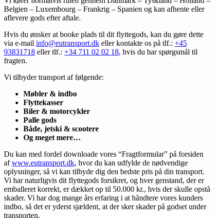
Vi kører normalvis ruten gennem Danmark – Tyskland – Holland –
Belgien – Luxembourg – Frankrig – Spanien og kan afhente eller
aflevere gods efter aftale.
Hvis du ønsker at booke plads til dit flyttegods, kan du gøre dette
via e-mail
info@eutransport.dk
eller kontakte os på tlf.:
+45
93831718
eller tlf.:
+34 711 02 02 18
, hvis du har spørgsmål til
fragten.
Vi tilbyder transport af følgende:
Møbler & indbo
Flyttekasser
Biler & motorcykler
Palle gods
Både, jetski & scootere
Og meget mere…
Du kan med fordel downloade vores “Fragtformular” på forsiden
af
www.eutransport.dk
, hvor du kan udfylde de nødvendige
oplysninger, så vi kan tilbyde dig den bedste pris på din transport.
Vi har naturligvis dit flyttegods forsikret, og hver genstand, der er
emballeret korrekt, er dækket op til 50.000 kr., hvis der skulle opstå
skader. Vi har dog mange års erfaring i at håndtere vores kunders
indbo, så det er yderst sjældent, at der sker skader på godset under
transporten.