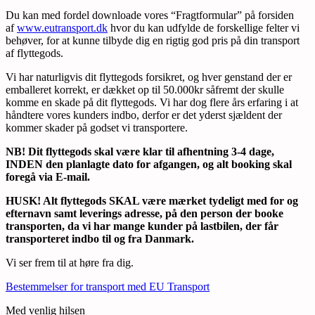
Du kan med fordel downloade vores “Fragtformular” på forsiden
af
www.eutransport.dk
hvor du kan udfylde de forskellige felter vi
behøver, for at kunne tilbyde dig en rigtig god pris på din transport
af flyttegods.
Vi har naturligvis dit flyttegods forsikret, og hver genstand der er
emballeret korrekt, er dækket op til 50.000kr såfremt der skulle
komme en skade på dit flyttegods. Vi har dog flere års erfaring i at
håndtere vores kunders indbo, derfor er det yderst sjældent der
kommer skader på godset vi transportere.
NB! Dit flyttegods skal være klar til afhentning 3-4 dage,
INDEN den planlagte dato for afgangen, og alt booking skal
foregå via E-mail.
HUSK! Alt flyttegods SKAL være mærket tydeligt med for og
efternavn samt leverings adresse, på den person der booke
transporten, da vi har mange kunder på lastbilen, der får
transporteret indbo til og fra Danmark.
Vi ser frem til at høre fra dig.
Bestemmelser for transport med EU Transport
Med venlig hilsen