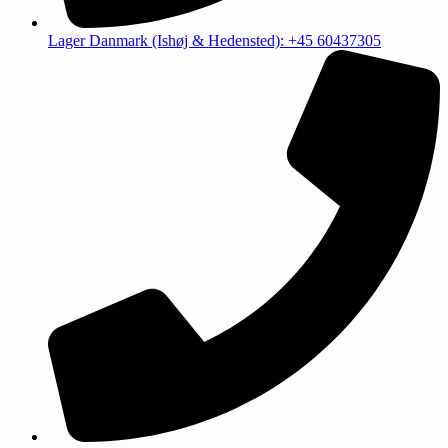
Lager Danmark (Ishøj & Hedensted): +45 60437305