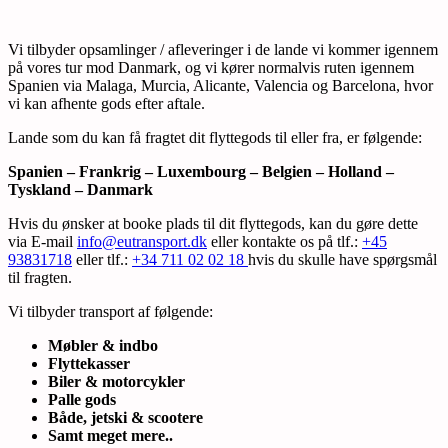
Vi tilbyder opsamlinger / afleveringer i de lande vi kommer igennem
på vores tur mod Danmark, og vi kører normalvis ruten igennem
Spanien via Malaga, Murcia, Alicante, Valencia og Barcelona, hvor
vi kan afhente gods efter aftale.
Lande som du kan få fragtet dit flyttegods til eller fra, er følgende:
Spanien – Frankrig – Luxembourg – Belgien – Holland –
Tyskland – Danmark
Hvis du ønsker at booke plads til dit flyttegods, kan du gøre dette
via E-mail
info@eutransport.dk
eller kontakte os på tlf.:
+45
93831718
eller tlf.:
+34 711 02 02 18
hvis du skulle have spørgsmål
til fragten.
Vi tilbyder transport af følgende:
Møbler & indbo
Flyttekasser
Biler & motorcykler
Palle gods
Både, jetski & scootere
Samt meget mere..