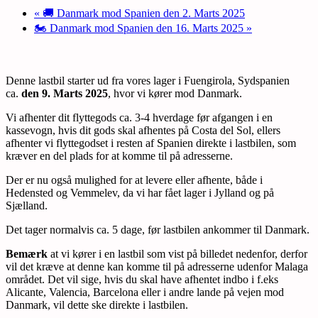
«
🚚 Danmark mod Spanien den 2. Marts 2025
🏍️ Danmark mod Spanien den 16. Marts 2025
»
Denne lastbil starter ud fra vores lager i Fuengirola, Sydspanien
ca.
den 9. Marts 2025
, hvor vi kører mod Danmark.
Vi afhenter dit flyttegods ca. 3-4 hverdage før afgangen i en
kassevogn, hvis dit gods skal afhentes på Costa del Sol, ellers
afhenter vi flyttegodset i resten af Spanien direkte i lastbilen, som
kræver en del plads for at komme til på adresserne.
Der er nu også mulighed for at levere eller afhente, både i
Hedensted og Vemmelev, da vi har fået lager i Jylland og på
Sjælland.
Det tager normalvis ca. 5 dage, før lastbilen ankommer til Danmark.
Bemærk
at vi kører i en lastbil som vist på billedet nedenfor, derfor
vil det kræve at denne kan komme til på adresserne udenfor Malaga
området. Det vil sige, hvis du skal have afhentet indbo i f.eks
Alicante, Valencia, Barcelona eller i andre lande på vejen mod
Danmark, vil dette ske direkte i lastbilen.