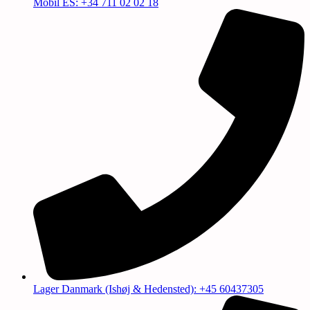
Mobil ES: +34 711 02 02 18
Lager Danmark (Ishøj & Hedensted): +45 60437305