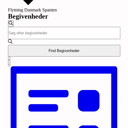
Flytning Danmark Spanien
Begivenheder
Begivenheder
Søg
Skriv
Søgning
efter
nøgleord.
begivenheder
og
Søg
efter
visninger
Begivenheder
Find Begivenheder
Navigation
på
Begivenhed
nøgleord.
Liste
Visninger
Navigation