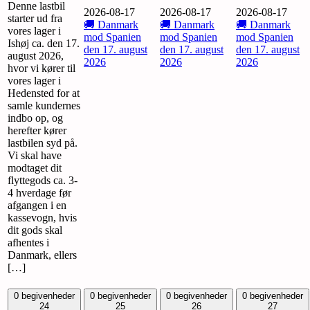
Denne lastbil
2026-08-17
2026-08-17
2026-08-17
starter ud fra
🚚 Danmark
🚚 Danmark
🚚 Danmark
vores lager i
mod Spanien
mod Spanien
mod Spanien
Ishøj ca. den 17.
den 17. august
den 17. august
den 17. august
august 2026,
2026
2026
2026
hvor vi kører til
vores lager i
Hedensted for at
samle kundernes
indbo op, og
herefter kører
lastbilen syd på.
Vi skal have
modtaget dit
flyttegods ca. 3-
4 hverdage før
afgangen i en
kassevogn, hvis
dit gods skal
afhentes i
Danmark, ellers
[…]
0 begivenheder
0 begivenheder
0 begivenheder
0 begivenheder
24
25
26
27