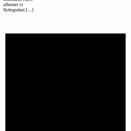
afhenter vi
flyttegodset […]