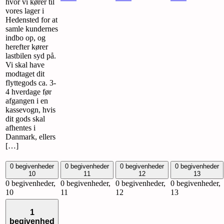
hvor vi kører til
vores lager i
Hedensted for at
samle kundernes
indbo op, og
herefter kører
lastbilen syd på.
Vi skal have
modtaget dit
flyttegods ca. 3-
4 hverdage før
afgangen i en
kassevogn, hvis
dit gods skal
afhentes i
Danmark, ellers
[…]
0 begivenheder
0 begivenheder
0 begivenheder
0 begivenheder
10
11
12
13
0 begivenheder,
0 begivenheder,
0 begivenheder,
0 begivenheder,
10
11
12
13
1
begivenhed