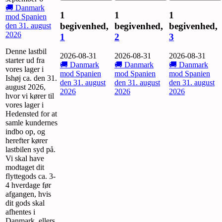
🚚 Danmark
1
1
1
mod Spanien
begivenhed,
begivenhed,
begivenhed,
den 31. august
2026
1
2
3
Denne lastbil
2026-08-31
2026-08-31
2026-08-31
starter ud fra
🚚 Danmark
🚚 Danmark
🚚 Danmark
vores lager i
mod Spanien
mod Spanien
mod Spanien
Ishøj ca. den 31.
den 31. august
den 31. august
den 31. august
august 2026,
2026
2026
2026
hvor vi kører til
vores lager i
Hedensted for at
samle kundernes
indbo op, og
herefter kører
lastbilen syd på.
Vi skal have
modtaget dit
flyttegods ca. 3-
4 hverdage før
afgangen, hvis
dit gods skal
afhentes i
Danmark, ellers