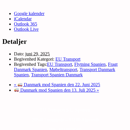
Google kalender
iCalendar
Outlook 365
Outlook Live
Detaljer
Dato:
juni 29, 2025
Begivenhed Kategori:
EU Transport
Begivenhed Tags:
EU Transport
,
Flytning Spanien
,
Fragt
Danmark Spanien
,
Møbeltransport
,
Transport Danmark
Spanien
,
Transport Spanien Danmark
«
Danmark mod Spanien den 22. Juni 2025
Danmark mod Spanien den 13. Juli 2025
»
EU Transport S.L. Spanien
29640 Fuengirola – 03160 Almoradi
NIF: BO4998589