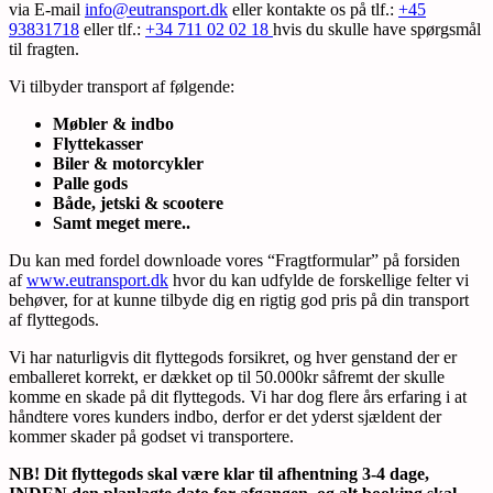
via E-mail
info@eutransport.dk
eller kontakte os på tlf.:
+45
93831718
eller tlf.:
+34 711 02 02 18
hvis du skulle have spørgsmål
til fragten.
Vi tilbyder transport af følgende:
Møbler & indbo
Flyttekasser
Biler & motorcykler
Palle gods
Både, jetski & scootere
Samt meget mere..
Du kan med fordel downloade vores “Fragtformular” på forsiden
af
www.eutransport.dk
hvor du kan udfylde de forskellige felter vi
behøver, for at kunne tilbyde dig en rigtig god pris på din transport
af flyttegods.
Vi har naturligvis dit flyttegods forsikret, og hver genstand der er
emballeret korrekt, er dækket op til 50.000kr såfremt der skulle
komme en skade på dit flyttegods. Vi har dog flere års erfaring i at
håndtere vores kunders indbo, derfor er det yderst sjældent der
kommer skader på godset vi transportere.
NB! Dit flyttegods skal være klar til afhentning 3-4 dage,