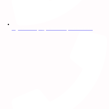
Lager Danmark (Ishøj & Hedensted): +45 60437305