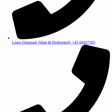
Lager Danmark (Ishøj & Hedensted): +45 60437305