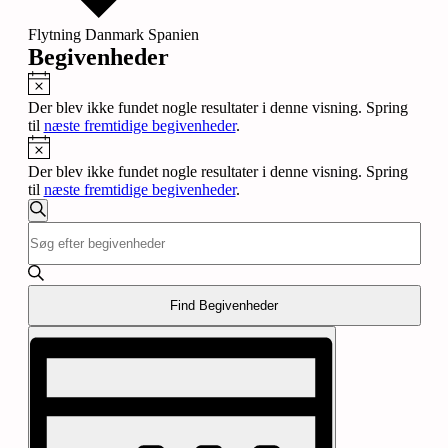
Flytning Danmark Spanien
Begivenheder
Notice
Der blev ikke fundet nogle resultater i denne visning. Spring
til
næste fremtidige begivenheder
.
Notice
Der blev ikke fundet nogle resultater i denne visning. Spring
til
næste fremtidige begivenheder
.
Begivenheder
Søg
Skriv
Søgning
efter
nøgleord.
begivenheder
og
Søg
efter
visninger
Begivenheder
Find Begivenheder
Navigation
på
Begivenhed
nøgleord.
Visninger
Navigation