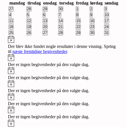
mandag
tirsdag
onsdag
torsdag
fredag
lørdag
søndag
af
0
0
0
0
0
0
0
27
28
29
30
1
2
3
Begivenheder
begivenheder
begivenheder
begivenheder
begivenheder
begivenheder
begivenheder
begivenheder
0
0
0
0
0
0
0
4
5
6
7
8
9
10
begivenheder
begivenheder
begivenheder
begivenheder
begivenheder
begivenheder
begivenheder
0
0
0
0
0
0
0
11
12
13
14
15
16
17
begivenheder
begivenheder
begivenheder
begivenheder
begivenheder
begivenheder
begivenheder
0
0
0
0
0
0
0
18
19
20
21
22
23
24
begivenheder
begivenheder
begivenheder
begivenheder
begivenheder
begivenheder
begivenheder
0
0
0
0
0
0
0
25
26
27
28
29
30
31
begivenheder
begivenheder
begivenheder
begivenheder
begivenheder
begivenheder
begivenheder
Notice
Der blev ikke fundet nogle resultater i denne visning. Spring
til
næste fremtidige begivenheder
.
Notice
Der er ingen begivenheder på den valgte dag.
Notice
Der er ingen begivenheder på den valgte dag.
Notice
Der er ingen begivenheder på den valgte dag.
Notice
Der er ingen begivenheder på den valgte dag.
Notice
Der er ingen begivenheder på den valgte dag.
Notice