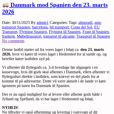
Danmark mod Spanien den 23. marts
2026
Date: 30/11/2025
By
admin1
Categories:
Tags:
almoradi
,
auto
transport Spanien
,
barcelona
,
bil transport
,
Costa del Sol
,
EU
Transport
,
Flytning Spanien
,
Flytning til Spanien
,
Fragt til Spanien
,
frankrig
,
Møbeltransport
,
transport til alicante
,
Transport til Spanien
No comments
Denne lastbil starter ud fra vores lager i Ishøj ca.
den 23. marts
2026
, hvor vi kører til vores lager i Hedensted for at samle op, og
herefter kører lastbilen syd på.
Vi afhenter dit flyttegods ca. 3-4 hverdage før afgangen i en
kassevogn, hvis dit gods skal afhentes i Danmark, ellers afhenter vi
flyttegodset direkte i lastbilen, som kræver en del plads for at
komme til på adresserne. Dette vil være aktuelt i de lande vi køre
igennem på turen fra Danmark til Spanien.
Der er nu også mulighed for at levere eller afhente gods både i
Jylland og Sjælland, da vi har lager i Hedensted og Ishøj.
NYHED!
Nu tilbyder vi også afhentning og levering i varevogn af dit