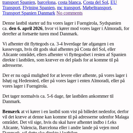
transport Spanien
,
barcelona
,
costa blanca
,
Costa del Sol
,
EU
Transport
,
Flytning Spanien
,
mc transport
,
Møbeltransport
,
Transport Spanien Danmark
No comments
Denne lastbil starter ud fra vores lager i Fuengirola, Sydspanien
ca.
den 6. april 2026
, hvor vi kører mod vores lager i Almoradi, for
derefter at fortsætte turen mod Danmark.
Vi afhenter dit flyttegods ca. 3-4 hverdage før afgangen i en
kassevogn, hvis dit gods skal afhentes på Costa del Sol, eller
Alicante området, ellers afhenter vi flyttegodset i resten af Spanien
direkte i lastbilen, som kræver en del plads for at komme til på
adresserne.
Der er nu også mulighed for at levere eller afhente, på vores lager i
Ishøj og Hedensted, eller på vores lager i enten Almoradi, eller på
vores lager i Fuengirola.
Det tager normalvis ca. 5-6 dage, før lastbilen ankommer til
Danmark.
Bemærk
at vi kører i en lastbil som vist på billedet nedenfor, derfor
vil det kræve at denne kan komme til på adresserne udenfor Malaga
området. Det vil sige, hvis du skal have afhentet indbo i f.eks
Alicante, Valencia, Barcelona eller i andre lande på vejen mod
Danmark, vil dette ske direkte i lastbilen.