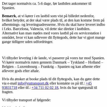
Det tager normalvis ca. 5-6 dage, før lastbilen ankommer til
Spanien.
Bemærk
, at vi kører i en lastbil som vist på billedet nedenfor,
hvilket betyder, at der skal være plads til, at den kan komme frem på
afhentnings- og leveringsadresserne. Hvis du skal have leveret indbo
i f.eks. Barcelona, Valencia, vil dette ske direkte i lastbilen.
Alternativt kan man mødes med vores lastbil på en servicestation i
området, hvor vi kan udlevere dit flyttegods, dette har vi gjort mange
gange tidligere uden udfordringer.
Vi tilbyder levering i de lande, vi passerer på vores tur mod Spanien.
Vi kører normalvis ruten gennem Danmark – Tyskland – Holland –
Belgien – Luxembourg – Frankrig – Spanien og kan afhente eller
aflevere gods efter aftale.
Hvis du ønsker at booke plads til dit flyttegods, kan du gøre dette
via e-mail
info@eutransport.dk
eller kontakte os på tlf.:
+45
93831718
eller tlf.:
+34 711 02 02 18
, hvis du har spørgsmål til
fragten.
Vi tilbyder transport af følgende: