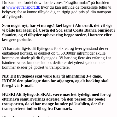
Du kan med fordel downloade vores “Fragtformular” på forsiden
af
www.eutransport.dk
hvor du kan udfylde de forskellige felter vi
behøver, for at kunne tilbyde dig en rigtig god pris på din transport
af flyttegods.
Som noget nyt, har vi nu også fået lager i Almoradi, det vil sige
vi både har lager på Costa del Sol, samt Costa Blanca området i
Spanien, og vi tilbyder opbevaring begge steder, i kortere eller
længere periode.
Vi har naturligvis dit flyttegods forsikret, og hver genstand der er
emballeret korrekt, er dækket op til 50.000kr såfremt der skulle
komme en skade på dit flyttegods. Vi har dog flere års erfaring i at
håndtere vores kunders indbo, derfor er det yderst sjældent der
kommer skader på godset vi transportere.
NB! Dit flyttegods skal være klar til afhentning 3-4 dage,
INDEN den planlagte dato for afgangen, og alt booking skal
foregå via E-mail.
HUSK! Alt flyttegods SKAL være mærket tydeligt med for og
efternavn samt leverings adresse, på den person der booke
transporten, da vi har mange kunder på lastbilen, der får
transporteret indbo til og fra Danmark.