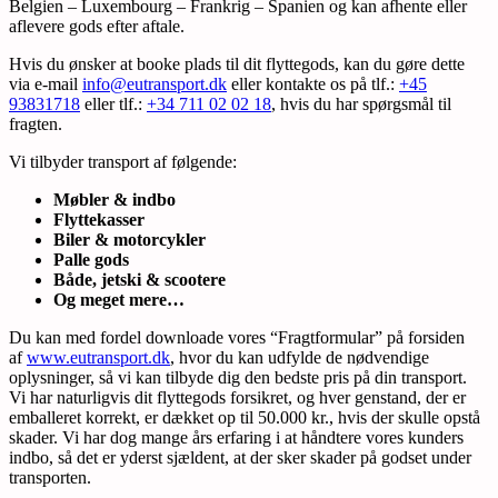
Belgien – Luxembourg – Frankrig – Spanien og kan afhente eller
aflevere gods efter aftale.
Hvis du ønsker at booke plads til dit flyttegods, kan du gøre dette
via e-mail
info@eutransport.dk
eller kontakte os på tlf.:
+45
93831718
eller tlf.:
+34 711 02 02 18
, hvis du har spørgsmål til
fragten.
Vi tilbyder transport af følgende:
Møbler & indbo
Flyttekasser
Biler & motorcykler
Palle gods
Både, jetski & scootere
Og meget mere…
Du kan med fordel downloade vores “Fragtformular” på forsiden
af
www.eutransport.dk
, hvor du kan udfylde de nødvendige
oplysninger, så vi kan tilbyde dig den bedste pris på din transport.
Vi har naturligvis dit flyttegods forsikret, og hver genstand, der er
emballeret korrekt, er dækket op til 50.000 kr., hvis der skulle opstå
skader. Vi har dog mange års erfaring i at håndtere vores kunders
indbo, så det er yderst sjældent, at der sker skader på godset under
transporten.