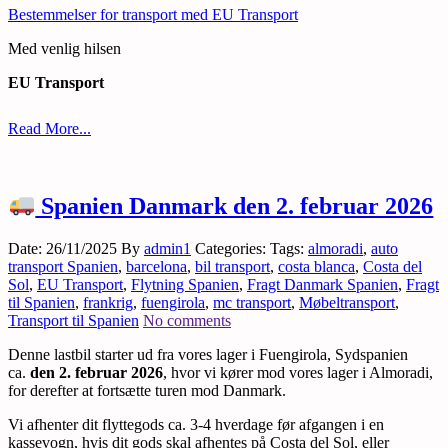
Bestemmelser for transport med EU Transport
Med venlig hilsen
EU Transport
Read More...
Spanien Danmark den 2. februar 2026
Date: 26/11/2025
By
admin1
Categories:
Tags:
almoradi
,
auto
transport Spanien
,
barcelona
,
bil transport
,
costa blanca
,
Costa del
Sol
,
EU Transport
,
Flytning Spanien
,
Fragt Danmark Spanien
,
Fragt
til Spanien
,
frankrig
,
fuengirola
,
mc transport
,
Møbeltransport
,
Transport til Spanien
No comments
Denne lastbil starter ud fra vores lager i Fuengirola, Sydspanien
ca.
den 2. februar 2026
, hvor vi kører mod vores lager i Almoradi,
for derefter at fortsætte turen mod Danmark.
Vi afhenter dit flyttegods ca. 3-4 hverdage før afgangen i en
kassevogn, hvis dit gods skal afhentes på Costa del Sol, eller