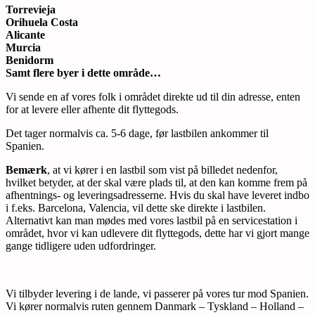
Torrevieja
Orihuela Costa
Alicante
Murcia
Benidorm
Samt flere byer i dette område…
Vi sende en af vores folk i området direkte ud til din adresse, enten
for at levere eller afhente dit flyttegods.
Det tager normalvis ca. 5-6 dage, før lastbilen ankommer til
Spanien.
Bemærk
, at vi kører i en lastbil som vist på billedet nedenfor,
hvilket betyder, at der skal være plads til, at den kan komme frem på
afhentnings- og leveringsadresserne. Hvis du skal have leveret indbo
i f.eks. Barcelona, Valencia, vil dette ske direkte i lastbilen.
Alternativt kan man mødes med vores lastbil på en servicestation i
området, hvor vi kan udlevere dit flyttegods, dette har vi gjort mange
gange tidligere uden udfordringer.
Vi tilbyder levering i de lande, vi passerer på vores tur mod Spanien.
Vi kører normalvis ruten gennem Danmark – Tyskland – Holland –