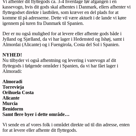
Vi afhenter dit flyttegods ca. 3-4 hverdage før afgangen i en
kassevogn, hvis dit gods skal afhentes i Danmark, ellers afhenter vi
flyttegodset direkte i lastbilen, som kræver en del plads for at
komme til på adresserne. Dette vil være aktuelt i de lande vi køre
igennem på turen fra Danmark til Spanien.
Der er nu også mulighed for at levere eller afhente gods både i
Jylland og Sjælland, da vi har lager i Hedensted og Ishøj, samt i
Almordai (Alicante) og i Fuengirola, Costa del Sol i Spanien.
NYHED!
Nu tilbyder vi også afhentning og levering i varevogn af dit
flyttegods i følgende områder i Spanien, da vi har fået lager i
Almoradi:
Almoradi
Torrevieja
Orihuela Costa
Alicante
Murcia
Benidorm
Samt flere byer i dette område…
Vi sende en af vores folk i området direkte ud til din adresse, enten
for at levere eller afhente dit flyttegods.