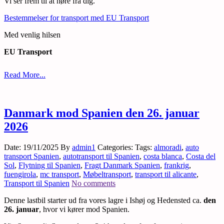
Vi ser frem til at høre fra dig.
Bestemmelser for transport med EU Transport
Med venlig hilsen
EU Transport
Read More...
Danmark mod Spanien den 26. januar
2026
Date: 19/11/2025
By
admin1
Categories:
Tags:
almoradi
,
auto
transport Spanien
,
autotransport til Spanien
,
costa blanca
,
Costa del
Sol
,
Flytning til Spanien
,
Fragt Danmark Spanien
,
frankrig
,
fuengirola
,
mc transport
,
Møbeltransport
,
transport til alicante
,
Transport til Spanien
No comments
Denne lastbil starter ud fra vores lagre i Ishøj og Hedensted ca.
den
26. januar
, hvor vi kører mod Spanien.