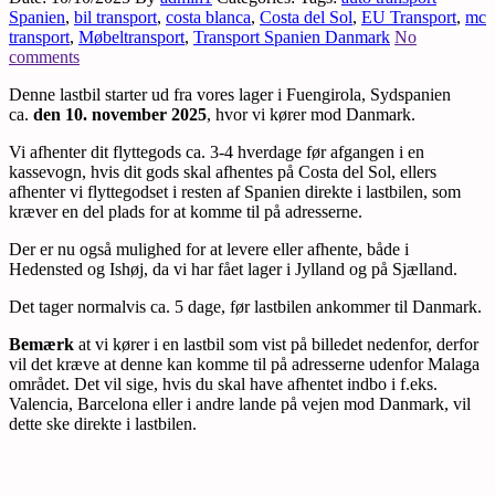
Spanien
,
bil transport
,
costa blanca
,
Costa del Sol
,
EU Transport
,
mc
transport
,
Møbeltransport
,
Transport Spanien Danmark
No
comments
Denne lastbil starter ud fra vores lager i Fuengirola, Sydspanien
ca.
den 10. november 2025
, hvor vi kører mod Danmark.
Vi afhenter dit flyttegods ca. 3-4 hverdage før afgangen i en
kassevogn, hvis dit gods skal afhentes på Costa del Sol, ellers
afhenter vi flyttegodset i resten af Spanien direkte i lastbilen, som
kræver en del plads for at komme til på adresserne.
Der er nu også mulighed for at levere eller afhente, både i
Hedensted og Ishøj, da vi har fået lager i Jylland og på Sjælland.
Det tager normalvis ca. 5 dage, før lastbilen ankommer til Danmark.
Bemærk
at vi kører i en lastbil som vist på billedet nedenfor, derfor
vil det kræve at denne kan komme til på adresserne udenfor Malaga
området. Det vil sige, hvis du skal have afhentet indbo i f.eks.
Valencia, Barcelona eller i andre lande på vejen mod Danmark, vil
dette ske direkte i lastbilen.