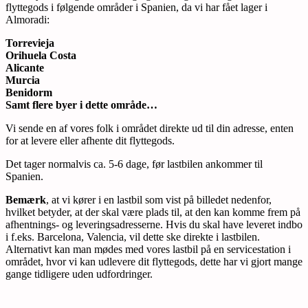
flyttegods i følgende områder i Spanien, da vi har fået lager i
Almoradi:
Torrevieja
Orihuela Costa
Alicante
Murcia
Benidorm
Samt flere byer i dette område…
Vi sende en af vores folk i området direkte ud til din adresse, enten
for at levere eller afhente dit flyttegods.
Det tager normalvis ca. 5-6 dage, før lastbilen ankommer til
Spanien.
Bemærk
, at vi kører i en lastbil som vist på billedet nedenfor,
hvilket betyder, at der skal være plads til, at den kan komme frem på
afhentnings- og leveringsadresserne. Hvis du skal have leveret indbo
i f.eks. Barcelona, Valencia, vil dette ske direkte i lastbilen.
Alternativt kan man mødes med vores lastbil på en servicestation i
området, hvor vi kan udlevere dit flyttegods, dette har vi gjort mange
gange tidligere uden udfordringer.