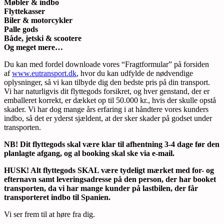
Møbler & indbo
Flyttekasser
Biler & motorcykler
Palle gods
Både, jetski & scootere
Og meget mere…
Du kan med fordel downloade vores “Fragtformular” på forsiden
af
www.eutransport.dk
, hvor du kan udfylde de nødvendige
oplysninger, så vi kan tilbyde dig den bedste pris på din transport.
Vi har naturligvis dit flyttegods forsikret, og hver genstand, der er
emballeret korrekt, er dækket op til 50.000 kr., hvis der skulle opstå
skader. Vi har dog mange års erfaring i at håndtere vores kunders
indbo, så det er yderst sjældent, at der sker skader på godset under
transporten.
NB! Dit flyttegods skal være klar til afhentning 3-4 dage før den
planlagte afgang, og al booking skal ske via e-mail.
HUSK! Alt flyttegods SKAL være tydeligt mærket med for- og
efternavn samt leveringsadresse på den person, der har booket
transporten, da vi har mange kunder på lastbilen, der får
transporteret indbo til Spanien.
Vi ser frem til at høre fra dig.