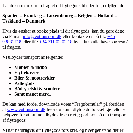
Lande som du kan få fragtet dit flyttegods til eller fra, er følgende:
Spanien – Frankrig – Luxembourg – Belgien – Holland –
Tyskland – Danmark
Hvis du ønsker at booke plads til dit flyttegods, kan du gøre dette
via E-mail
info@eutransport.dk
eller kontakte os på tlf.:
+45
93831718
eller tlf.:
+34 711 02 02 18
hvis du skulle have spørgsmål
til fragten.
Vi tilbyder transport af følgende:
Møbler & indbo
Flyttekasser
Biler & motorcykler
Palle gods
Både, jetski & scootere
Samt meget mere..
Du kan med fordel downloade vores “Fragtformular” på forsiden
af
www.eutransport.dk
hvor du kan udfylde de forskellige felter vi
behøver, for at kunne tilbyde dig en rigtig god pris på din transport
af flyttegods.
Vi har naturligvis dit flyttegods forsikret, og hver genstand der er