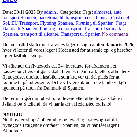
Date: 30/11/2025
By
admin1
Categories:
Tags:
almoradi
,
auto
transport Spanien
,
barcelona
,
bil transport
,
costa blanca
,
Costa del
Sol
,
EU Transport
,
Flytning Spanien
,
Flytning til Spanien
,
Fragt
Danmark Spanien
,
frankrig
,
mc transport
,
Transport Danmark
Spanien
,
transport til alicante
,
Transport til Spanien
No comments
Denne lastbil starter ud fra vores lager i Ishøj ca.
den 9. marts 2026
,
hvor vi kører til vores lager i Hedensted for at samle op, og herefter
kører lastbilen syd på.
Vi afhenter dit flyttegods ca. 3-4 hverdage før afgangen i en
kassevogn, hvis dit gods skal afhentes i Danmark, ellers afhenter vi
flyttegodset direkte i lastbilen, som kræver en del plads for at
komme til på adresserne. Dette vil være aktuelt i de lande vi køre
igennem på turen fra Danmark til Spanien.
Der er nu også mulighed for at levere eller afhente gods både i
Jylland og Sjælland, da vi har lager i Hedensted og Ishøj.
NYHED!
Nu tilbyder vi også afhentning og levering i varevogn af dit
flyttegods i følgende områder i Spanien, da vi har fået lager i
Almoradi: