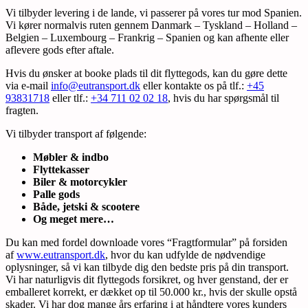
Vi tilbyder levering i de lande, vi passerer på vores tur mod Spanien.
Vi kører normalvis ruten gennem Danmark – Tyskland – Holland –
Belgien – Luxembourg – Frankrig – Spanien og kan afhente eller
aflevere gods efter aftale.
Hvis du ønsker at booke plads til dit flyttegods, kan du gøre dette
via e-mail
info@eutransport.dk
eller kontakte os på tlf.:
+45
93831718
eller tlf.:
+34 711 02 02 18
, hvis du har spørgsmål til
fragten.
Vi tilbyder transport af følgende:
Møbler & indbo
Flyttekasser
Biler & motorcykler
Palle gods
Både, jetski & scootere
Og meget mere…
Du kan med fordel downloade vores “Fragtformular” på forsiden
af
www.eutransport.dk
, hvor du kan udfylde de nødvendige
oplysninger, så vi kan tilbyde dig den bedste pris på din transport.
Vi har naturligvis dit flyttegods forsikret, og hver genstand, der er
emballeret korrekt, er dækket op til 50.000 kr., hvis der skulle opstå
skader. Vi har dog mange års erfaring i at håndtere vores kunders