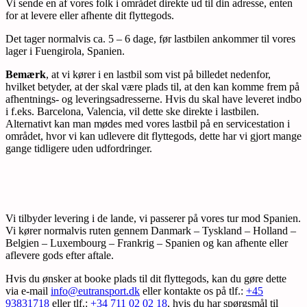
Vi sende en af vores folk i området direkte ud til din adresse, enten
for at levere eller afhente dit flyttegods.
Det tager normalvis ca. 5 – 6 dage, før lastbilen ankommer til vores
lager i Fuengirola, Spanien.
Bemærk
, at vi kører i en lastbil som vist på billedet nedenfor,
hvilket betyder, at der skal være plads til, at den kan komme frem på
afhentnings- og leveringsadresserne. Hvis du skal have leveret indbo
i f.eks. Barcelona, Valencia, vil dette ske direkte i lastbilen.
Alternativt kan man mødes med vores lastbil på en servicestation i
området, hvor vi kan udlevere dit flyttegods, dette har vi gjort mange
gange tidligere uden udfordringer.
Vi tilbyder levering i de lande, vi passerer på vores tur mod Spanien.
Vi kører normalvis ruten gennem Danmark – Tyskland – Holland –
Belgien – Luxembourg – Frankrig – Spanien og kan afhente eller
aflevere gods efter aftale.
Hvis du ønsker at booke plads til dit flyttegods, kan du gøre dette
via e-mail
info@eutransport.dk
eller kontakte os på tlf.:
+45
93831718
eller tlf.:
+34 711 02 02 18
, hvis du har spørgsmål til