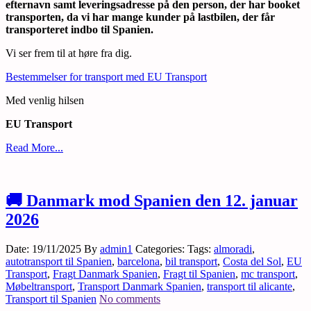
efternavn samt leveringsadresse på den person, der har booket
transporten, da vi har mange kunder på lastbilen, der får
transporteret indbo til Spanien.
Vi ser frem til at høre fra dig.
Bestemmelser for transport med EU Transport
Med venlig hilsen
EU Transport
Read More...
🚚 Danmark mod Spanien den 12. januar
2026
Date: 19/11/2025
By
admin1
Categories:
Tags:
almoradi
,
autotransport til Spanien
,
barcelona
,
bil transport
,
Costa del Sol
,
EU
Transport
,
Fragt Danmark Spanien
,
Fragt til Spanien
,
mc transport
,
Møbeltransport
,
Transport Danmark Spanien
,
transport til alicante
,
Transport til Spanien
No comments