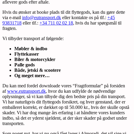
aflevere gods efter aftale.
Hvis du ønsker at booke plads til dit flyttegods, kan du gøre dette
via e-mail
info@eutransport.dk
eller kontakte os på tlf.:
+45
93831718
eller tlf.:
+34 711 02 02 18
, hvis du har spørgsmål til
fragten.
Vi tilbyder transport af følgende:
Møbler & indbo
Flyttekasser
Biler & motorcykler
Palle gods
Både, jetski & scootere
Og meget mere…
Du kan med fordel downloade vores “Fragtformular” på forsiden
af
www.eutransport.dk
, hvor du kan udfylde de nødvendige
oplysninger, så vi kan tilbyde dig den bedste pris på din transport.
Vi har naturligvis dit flyttegods forsikret, og hver genstand, der er
emballeret korrekt, er dækket op til 50.000 kr., hvis der skulle opstå
skader. Vi har dog mange års erfaring i at håndtere vores kunders
indbo, så det er yderst sjældent, at der sker skader på godset under
transporten.
Som noget nyt, har vi nu også fået lager i Almoradi, det vil sige vi