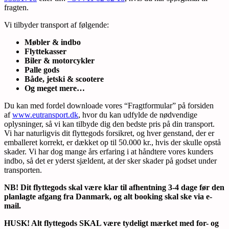
fragten.
Vi tilbyder transport af følgende:
Møbler & indbo
Flyttekasser
Biler & motorcykler
Palle gods
Både, jetski & scootere
Og meget mere…
Du kan med fordel downloade vores “Fragtformular” på forsiden
af
www.eutransport.dk
, hvor du kan udfylde de nødvendige
oplysninger, så vi kan tilbyde dig den bedste pris på din transport.
Vi har naturligvis dit flyttegods forsikret, og hver genstand, der er
emballeret korrekt, er dækket op til 50.000 kr., hvis der skulle opstå
skader. Vi har dog mange års erfaring i at håndtere vores kunders
indbo, så det er yderst sjældent, at der sker skader på godset under
transporten.
NB! Dit flyttegods skal være klar til afhentning 3-4 dage før den
planlagte afgang fra Danmark, og alt booking skal ske via e-
mail.
HUSK! Alt flyttegods SKAL være tydeligt mærket med for- og