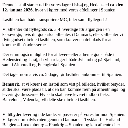
Denne lastbil starter ud fra vores lagre i Ishøj og Hedensted ca.
den
12. januar 2026
, hvor vi kører mod vores afdelinger i Spanien.
Lastbilen kan både transportere MC, biler samt flyttegods!
Vi afhenter dit flyttegods ca. 3-4 hverdage før afgangen i en
kassevogn, hvis dit gods skal afhentes i Danmark, ellers afhenter vi
flyttegodset direkte i lastbilen, som kræver en del plads for at
komme til på adresserne.
Der er nu også mulighed for at levere eller afhente gods både i
Hedensted og Ishøj, da vi har lager i både Jylland og på Sjælland,
samt i Almoradi og Fuengirola i Spanien.
Det tager normalvis ca. 5 dage, før lastbilen ankommer til Spanien.
Bemærk
, at vi kører i en lastbil som vist på billedet, hvilket betyder,
at der skal være plads til, at den kan komme frem på afhentnings- og
leveringsadresserne. Hvis du skal have leveret indbo i f.eks.
Barcelona, Valencia,, vil dette ske direkte i lastbilen.
Vi tilbyder levering i de lande, vi passerer på vores tur mod Spanien.
Vi kører normalvis ruten gennem Danmark – Tyskland – Holland –
Belgien – Luxembourg – Frankrig – Spanien og kan afhente eller