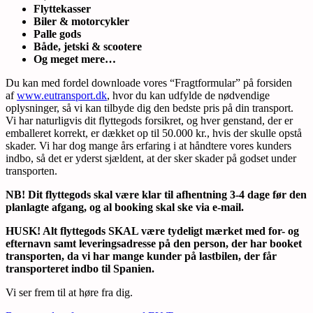
Flyttekasser
Biler & motorcykler
Palle gods
Både, jetski & scootere
Og meget mere…
Du kan med fordel downloade vores “Fragtformular” på forsiden
af
www.eutransport.dk
, hvor du kan udfylde de nødvendige
oplysninger, så vi kan tilbyde dig den bedste pris på din transport.
Vi har naturligvis dit flyttegods forsikret, og hver genstand, der er
emballeret korrekt, er dækket op til 50.000 kr., hvis der skulle opstå
skader. Vi har dog mange års erfaring i at håndtere vores kunders
indbo, så det er yderst sjældent, at der sker skader på godset under
transporten.
NB! Dit flyttegods skal være klar til afhentning 3-4 dage før den
planlagte afgang, og al booking skal ske via e-mail.
HUSK! Alt flyttegods SKAL være tydeligt mærket med for- og
efternavn samt leveringsadresse på den person, der har booket
transporten, da vi har mange kunder på lastbilen, der får
transporteret indbo til Spanien.
Vi ser frem til at høre fra dig.