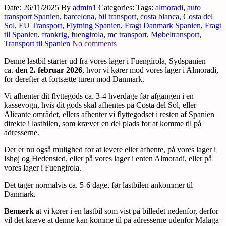
Date: 26/11/2025
By
admin1
Categories:
Tags:
almoradi
,
auto
transport Spanien
,
barcelona
,
bil transport
,
costa blanca
,
Costa del
Sol
,
EU Transport
,
Flytning Spanien
,
Fragt Danmark Spanien
,
Fragt
til Spanien
,
frankrig
,
fuengirola
,
mc transport
,
Møbeltransport
,
Transport til Spanien
No comments
Denne lastbil starter ud fra vores lager i Fuengirola, Sydspanien
ca.
den 2. februar 2026
, hvor vi kører mod vores lager i Almoradi,
for derefter at fortsætte turen mod Danmark.
Vi afhenter dit flyttegods ca. 3-4 hverdage før afgangen i en
kassevogn, hvis dit gods skal afhentes på Costa del Sol, eller
Alicante området, ellers afhenter vi flyttegodset i resten af Spanien
direkte i lastbilen, som kræver en del plads for at komme til på
adresserne.
Der er nu også mulighed for at levere eller afhente, på vores lager i
Ishøj og Hedensted, eller på vores lager i enten Almoradi, eller på
vores lager i Fuengirola.
Det tager normalvis ca. 5-6 dage, før lastbilen ankommer til
Danmark.
Bemærk
at vi kører i en lastbil som vist på billedet nedenfor, derfor
vil det kræve at denne kan komme til på adresserne udenfor Malaga