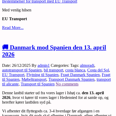
Bestemmelser for transport med EU Transport
Med venlig hilsen
EU Transport
Read More...
🚚 Danmark mod Spanien den 13. april
2026
Date: 26/12/2025
By
admin1
Categories:
Tags:
almoradi
,
autotransport til Spanien
,
bil transport
,
costa blanca
,
Costa del Sol
,
EU Transport
,
Flytning til Spanien
,
Fragt Danmark Spanien
,
Fragt
til Spanien
,
Møbeltransport
,
Transport Danmark Spanien
,
transport
til alicante
,
Transport til Spanien
No comments
Denne lastbil starter ud fra vores lager i Ishøj ca.
den 13. april
2026
, hvor vi kører til vores lager i Hedensted for at samle op, og
herefter kører lastbilen syd på.
Vi afhenter dit flyttegods ca. 3-4 hverdage før afgangen i en
kassevogn, hvis dit gods skal afhentes i Danmark, ellers afhenter vi