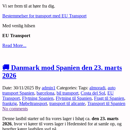
Vi ser frem til at høre fra dig.
Bestemmelser for transport med EU Transport
Med venlig hilsen
EU Transport
Read More...
🚚 Danmark mod Spanien den 23. marts
2026
Date: 30/11/2025
By
admin1
Categories:
Tags:
almoradi
,
auto
transport Spanien
,
barcelona
,
bil transport
,
Costa del Sol
,
EU
Transport
,
Flytning Spanien
,
Flytning til Spanien
,
Fragt til Spanien
,
frankrig
,
Møbeltransport
,
transport til alicante
,
Transport til Spanien
No comments
Denne lastbil starter ud fra vores lager i Ishøj ca.
den 23. marts
2026
, hvor vi kører til vores lager i Hedensted for at samle op, og
herefter kører lastbilen syd på.