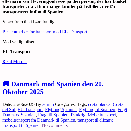
efternavn samt leveringsadresse på den person, der har booket
transporten, da vi har mange kunder på lastbilen, der får
transporteret indbo til Spanien.
Vi ser frem til at høre fra dig.
Bestemmelser for transport med EU Transport
Med venlig hilsen
EU Transport
Read More...
🚚 Danmark mod Spanien den 20.
Oktober 2025
Date: 25/06/2025
By
admin
Categories:
Tags:
costa blanca
,
Costa
del Sol
,
EU Transport
,
Flytning Spanien
,
Flytning til Spanien
,
Fragt
Danmark Spanien
,
Fragt til Spanien
,
frankrig
,
Møbeltransport
,
møbeltransport fra Danmark til Spanien
,
transport til alicante
,
Transport til Spanien
No comments