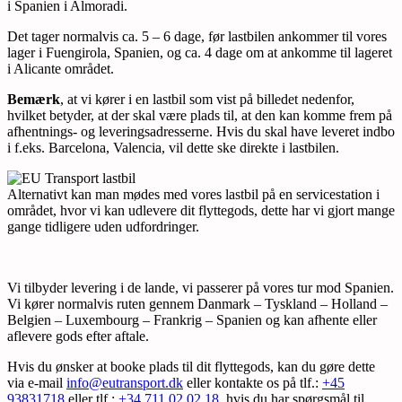
i Spanien i Almoradi.
Det tager normalvis ca. 5 – 6 dage, før lastbilen ankommer til vores
lager i Fuengirola, Spanien, og ca. 4 dage om at ankomme til lageret
i Alicante området.
Bemærk
, at vi kører i en lastbil som vist på billedet nedenfor,
hvilket betyder, at der skal være plads til, at den kan komme frem på
afhentnings- og leveringsadresserne. Hvis du skal have leveret indbo
i f.eks. Barcelona, Valencia, vil dette ske direkte i lastbilen.
Alternativt kan man mødes med vores lastbil på en servicestation i
området, hvor vi kan udlevere dit flyttegods, dette har vi gjort mange
gange tidligere uden udfordringer.
Vi tilbyder levering i de lande, vi passerer på vores tur mod Spanien.
Vi kører normalvis ruten gennem Danmark – Tyskland – Holland –
Belgien – Luxembourg – Frankrig – Spanien og kan afhente eller
aflevere gods efter aftale.
Hvis du ønsker at booke plads til dit flyttegods, kan du gøre dette
via e-mail
info@eutransport.dk
eller kontakte os på tlf.:
+45
93831718
eller tlf.:
+34 711 02 02 18
, hvis du har spørgsmål til