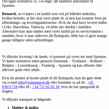
Det tager normalvis ca. 5-6 dage, før lastbilen ankommer til
Spanien.
Bemærk
, at vi kører i en lastbil som vist på billedet nedenfor,
hvilket betyder, at der skal være plads til, at den kan komme frem på
afhentnings- og leveringsadresserne. Hvis du skal have leveret indbo
i f.eks. Barcelona, Valencia, vil dette ske direkte i lastbilen.
Alternativt kan man mødes med vores lastbil på en servicestation i
området, hvor vi kan udlevere dit flyttegods, dette har vi gjort mange
gange tidligere uden udfordringer.
Vi tilbyder levering i de lande, vi passerer på vores tur mod Spanien.
Vi kører normalvis ruten gennem Danmark – Tyskland – Holland –
Belgien – Luxembourg – Frankrig – Spanien og kan afhente eller
aflevere gods efter aftale.
Hvis du ønsker at booke plads til dit flyttegods, kan du gøre dette
via e-mail
info@eutransport.dk
eller kontakte os på tlf.:
+45
93831718
eller tlf.:
+34 711 02 02 18
, hvis du har spørgsmål til
fragten.
Vi tilbyder transport af følgende:
Møbler & indbo