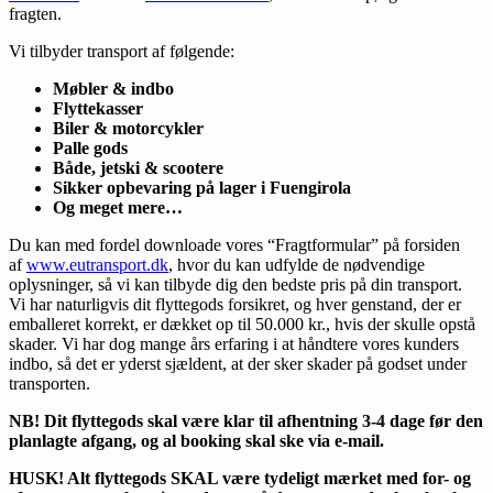
fragten.
Vi tilbyder transport af følgende:
Møbler & indbo
Flyttekasser
Biler & motorcykler
Palle gods
Både, jetski & scootere
Sikker opbevaring på lager i Fuengirola
Og meget mere…
Du kan med fordel downloade vores “Fragtformular” på forsiden
af
www.eutransport.dk
, hvor du kan udfylde de nødvendige
oplysninger, så vi kan tilbyde dig den bedste pris på din transport.
Vi har naturligvis dit flyttegods forsikret, og hver genstand, der er
emballeret korrekt, er dækket op til 50.000 kr., hvis der skulle opstå
skader. Vi har dog mange års erfaring i at håndtere vores kunders
indbo, så det er yderst sjældent, at der sker skader på godset under
transporten.
NB! Dit flyttegods skal være klar til afhentning 3-4 dage før den
planlagte afgang, og al booking skal ske via e-mail.
HUSK! Alt flyttegods SKAL være tydeligt mærket med for- og