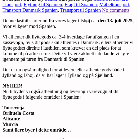
Transport
,
Flytning til Spanien
,
Fragt til Spanien
,
Møbeltransport
,
Transport Danmark Spanien
,
Transport til Spanien
No comments
Denne lastbil starter ud fra vores lager i Ishøj ca.
den 13. juli 2025
,
hvor vi kører mod Spanien.
Vi afhenter dit flyttegods ca. 3-4 hverdage før afgangen i en
kassevogn, hvis dit gods skal afhentes i Danmark, ellers afhenter vi
flyttegodset direkte i lastbilen, som kræver en del plads for at
komme til på adresserne. Dette vil være aktuelt i de lande vi køre
igennem på turen fra Danmark til Spanien.
Der er nu også mulighed for at levere eller afhente gods både i
Jylland og Ishøj, da vi har lager i Jylland og på Sjælland.
NYHED!
Nu tilbyder vi også afhentning og levering i varevogn af dit
flyttegods i følgende områder i Spanien:
Torrevieja
Orihuela Costa
Alicante
Murcia
Samt flere byer i dette område…