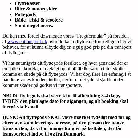
Flyttekasser
Biler & motorcykler
Palle gods
Både, jetski & scootere
Samt meget mere..
Du kan med fordel downloade vores “Fragtformular” på forsiden
af
www.eutransport.dk
hvor du kan udfylde de forskellige felter vi
behøver, for at kunne tilbyde dig en rigtig god pris på din transport
af flyttegods.
Vi har naturligvis dit flyttegods forsikret, og hver genstand der er
emballeret korrekt, er dækket op til 50.000kr såfremt der skulle
komme en skade på dit flyttegods. Vi har dog flere års erfaring i at
håndtere vores kunders indbo, derfor er det yderst sjældent der
kommer skader på godset vi transportere.
NB! Dit flyttegods skal være klar til afhentning 3-4 dage,
INDEN den planlagte dato for afgangen, og alt booking skal
foregå via E-mail.
HUSK! Alt flyttegods SKAL være mærket tydeligt med for og
efternavn samt leverings adresse, på den person der booke
transporten, da vi har mange kunder på lastbilen, der får
transporteret indbo til og fra Danmark.