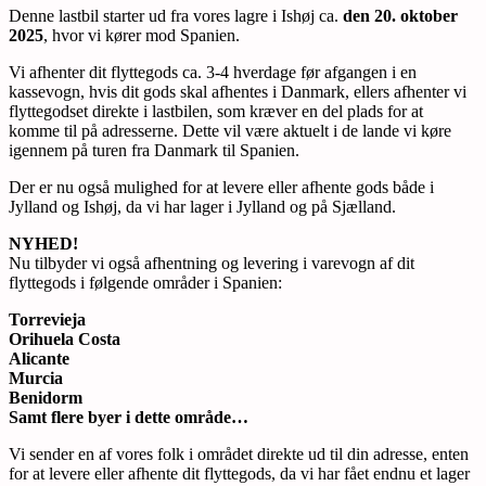
Denne lastbil starter ud fra vores lagre i Ishøj ca.
den 20. oktober
2025
, hvor vi kører mod Spanien.
Vi afhenter dit flyttegods ca. 3-4 hverdage før afgangen i en
kassevogn, hvis dit gods skal afhentes i Danmark, ellers afhenter vi
flyttegodset direkte i lastbilen, som kræver en del plads for at
komme til på adresserne. Dette vil være aktuelt i de lande vi køre
igennem på turen fra Danmark til Spanien.
Der er nu også mulighed for at levere eller afhente gods både i
Jylland og Ishøj, da vi har lager i Jylland og på Sjælland.
NYHED!
Nu tilbyder vi også afhentning og levering i varevogn af dit
flyttegods i følgende områder i Spanien:
Torrevieja
Orihuela Costa
Alicante
Murcia
Benidorm
Samt flere byer i dette område…
Vi sender en af vores folk i området direkte ud til din adresse, enten
for at levere eller afhente dit flyttegods, da vi har fået endnu et lager